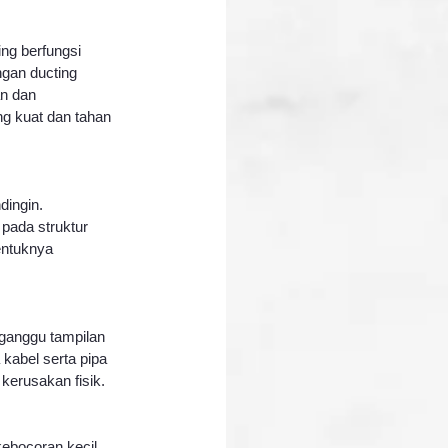
ng berfungsi 
gan ducting 
n dan 
g kuat dan tahan 
dingin. 
pada struktur 
entuknya 
gganggu tampilan 
abel serta pipa 
 kerusakan fisik.
kebocoran kecil 