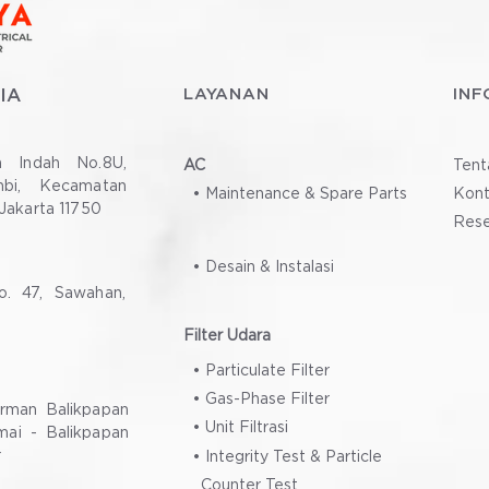
IA
LAYANAN
INF
a Indah No.8U,
AC
Tent
bi, Kecamatan
• Maintenance & Spare Parts
Kon
Jakarta 11750
Rese
• Desain & Instalasi
. 47, Sawahan,
Filter Udara
• Particulate Filter
• Gas-Phase Filter
dirman Balikpapan
• Unit Filtrasi
ai - Balikpapan
r
• Integrity Test & Particle
Counter Test