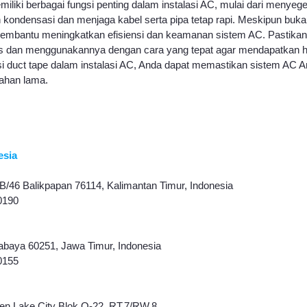
miliki berbagai fungsi penting dalam instalasi AC, mulai dari menye
 kondensasi dan menjaga kabel serta pipa tetap rapi. Meskipun bu
membantu meningkatkan efisiensi dan keamanan sistem AC. Pastikan
tas dan menggunakannya dengan cara yang tepat agar mendapatkan ha
duct tape dalam instalasi AC, Anda dapat memastikan sistem AC A
tahan lama.
esia
B/46 Balikpapan 76114, Kalimantan Timur, Indonesia
0190
abaya 60251, Jawa Timur, Indonesia
0155
en Lake City Blok O-22, RT.7/RW.8, 