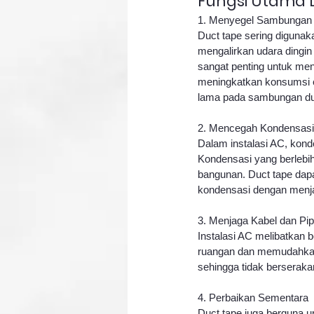
Fungsi Utama 
1. Menyegel Sambungan 
Duct tape sering diguna
mengalirkan udara dingin
sangat penting untuk men
meningkatkan konsumsi en
lama pada sambungan du
2. Mencegah Kondensasi
Dalam instalasi AC, konde
Kondensasi yang berlebi
bangunan. Duct tape dap
kondensasi dengan menjag
3. Menjaga Kabel dan Pip
Instalasi AC melibatkan b
ruangan dan memudahkan 
sehingga tidak berserakan
4. Perbaikan Sementara
Duct tape juga berguna un