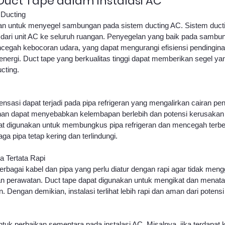
Duct Tape dalam Instalasi AC
Ducting
kan untuk menyegel sambungan pada sistem ducting AC. Sistem ducti
 dari unit AC ke seluruh ruangan. Penyegelan yang baik pada sambun
cegah kebocoran udara, yang dapat mengurangi efisiensi pendingina
ergi. Duct tape yang berkualitas tinggi dapat memberikan segel yan
cting.
nsasi dapat terjadi pada pipa refrigeran yang mengalirkan cairan pen
han dapat menyebabkan kelembapan berlebih dan potensi kerusakan 
at digunakan untuk membungkus pipa refrigeran dan mencegah terb
a pipa tetap kering dan terlindungi.
a Tertata Rapi
erbagai kabel dan pipa yang perlu diatur dengan rapi agar tidak men
perawatan. Duct tape dapat digunakan untuk mengikat dan menata k
. Dengan demikian, instalasi terlihat lebih rapi dan aman dari potensi
tuk perbaikan sementara pada instalasi AC. Misalnya, jika terdapat 