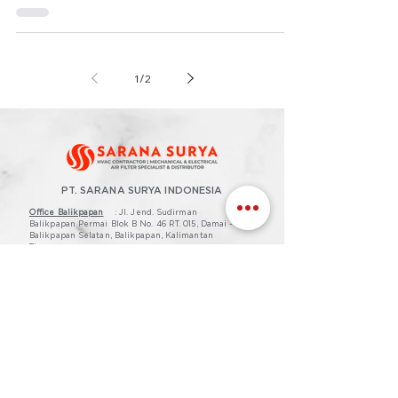
1
/
2
PT. SARANA SURYA INDONESIA
Office Balikpapan
: Jl. Jend. Sudirman
Balikpapan Permai Blok B No. 46 RT. 015, Damai -
Balikpapan Selatan, Balikpapan, Kalimantan
Timur
Office Surabaya
:
Jl. Anjasmoro No. 47, Sawahan,
Surabaya, Jawa Timur, 60251
Office Jakarta
:
Komp Interkota Indah No.8U,
RT.3/RW.3 Semanan, Duri Kosambi, Kecamatan
Cengkareng, Kota Jakarta Barat, DKI Jakarta
11750
LAYANAN
AC
Filter Udara
• Maintenance & Spare
• Particulate Filter