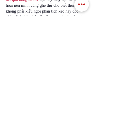
hoài nên mình cũng ghé thử cho biết thôi. Mình 
không phải kiểu ngồi phân tích kèo hay đọc 
nhận định dài, chủ yếu cần xem nhanh trận nào 
đang đá với tỷ số hiện tại. Vào cái là thấy bảng 
livescore để ngay trên, chia cột rõ ràng nên nhìn 
phát hiểu liền, không phải bấm qua lại nhiều. 
Mình để ý phần tỷ số cập nhật khá…
Tampilkan Lengkap
Suka
Balas
katrinacha.vez.52.0.2
19 Jul
xosoplus.com
 dạo này thấy nhiều người nhắc 
nên mình cũng bấm vào nghía thử cho biết. 
Mình không đọc kỹ nội dung lắm, chủ yếu xem 
giao diện có dễ nhìn không thôi. Cảm giác đầu 
tiên là trang làm khá gọn, khoảng trắng vừa đủ 
nên không bị ngộp mắt. Mấy mục được chia 
theo nhóm rõ ràng, nhìn lướt là biết đang ở 