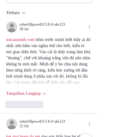
Terbaru
robert50powell.9.5.8.4+abc123
28 Jul
soicauxsmb.com
 hôm trước mình lướt thấy ai đó 
nhắc nên bấm vào nghía thử cho biết, kiểu tò 
mò giao diện thôi. Vào cái là thấy trang làm khá 
“thoáng”, chữ với khoảng trắng vừa đủ nên nhìn 
không bị mỏi mắt. Mình để ý họ chia nội dung 
theo từng khối rõ ràng, kiểu kéo xuống tới đâu 
biết mình đang ở phần nào tới đó, không bị lẫn 
lộn. Cái menu đặt khá dễ thấy nên đổi qua…
Tampilkan Lengkap
Suka
Balas
robert50powell.9.5.8.4+abc123
22 Jul
ket qua bong da net
 dạo này thấy bạn bè nhắc 