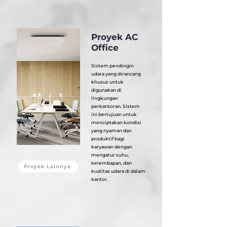
Proyek AC
Office
Sistem pendingin
udara yang dirancang
khusus untuk
digunakan di
lingkungan
perkantoran. Sistem
ini bertujuan untuk
menciptakan kondisi
yang nyaman dan
produktif bagi
karyawan dengan
mengatur suhu,
kelembapan, dan
Proyek Lainnya
kualitas udara di dalam
kantor.