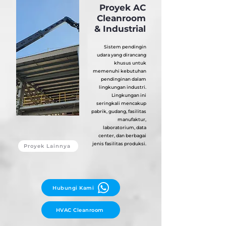
Proyek AC
Cleanroom
& Industrial
Sistem pendingin
udara yang dirancang
khusus untuk
memenuhi kebutuhan
pendinginan dalam
lingkungan industri.
Lingkungan ini
seringkali mencakup
pabrik, gudang, fasilitas
manufaktur,
laboratorium, data
center, dan berbagai
jenis fasilitas produksi.
Proyek Lainnya
Hubungi Kami
HVAC Cleanroom