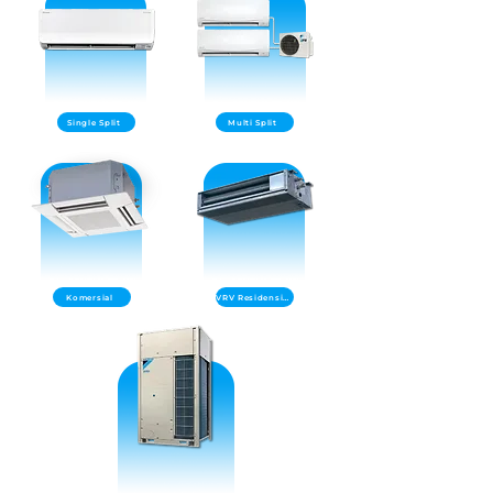
Single Split
Multi Split
Komersial
VRV Residensial