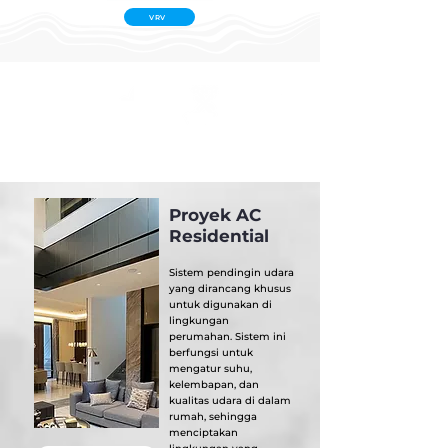
VRV
Kepuasaan
Staff
Original
Skala
Pelanggan
Professional
Product
Proyek
Proyek AC
Residential
Sistem pendingin udara
yang dirancang khusus
untuk digunakan di
lingkungan
perumahan. Sistem ini
berfungsi untuk
mengatur suhu,
kelembapan, dan
kualitas udara di dalam
rumah, sehingga
menciptakan