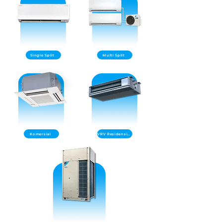
Single Split
Multi Split
Komersial
VRV Residensial