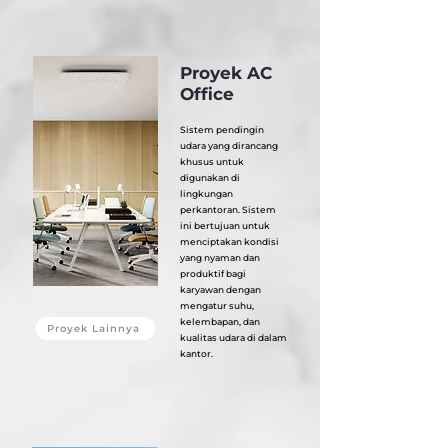
Proyek AC
Office
Sistem pendingin
udara yang dirancang
khusus untuk
digunakan di
lingkungan
perkantoran. Sistem
ini bertujuan untuk
menciptakan kondisi
yang nyaman dan
produktif bagi
karyawan dengan
mengatur suhu,
kelembapan, dan
Proyek Lainnya
kualitas udara di dalam
kantor.