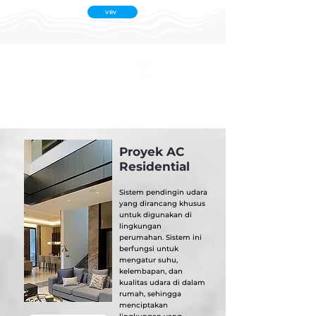
VRV
Kepuasaan
Staff
Original
Skala
Pelanggan
Professional
Product
Proyek
Proyek AC
Residential
Sistem pendingin udara
yang dirancang khusus
untuk digunakan di
lingkungan
perumahan. Sistem ini
berfungsi untuk
mengatur suhu,
kelembapan, dan
kualitas udara di dalam
rumah, sehingga
menciptakan