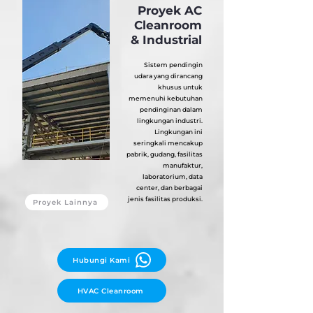
Proyek AC
Cleanroom
& Industrial
Sistem pendingin
udara yang dirancang
khusus untuk
memenuhi kebutuhan
pendinginan dalam
lingkungan industri.
Lingkungan ini
seringkali mencakup
pabrik, gudang, fasilitas
manufaktur,
laboratorium, data
center, dan berbagai
jenis fasilitas produksi.
Proyek Lainnya
Hubungi Kami
HVAC Cleanroom