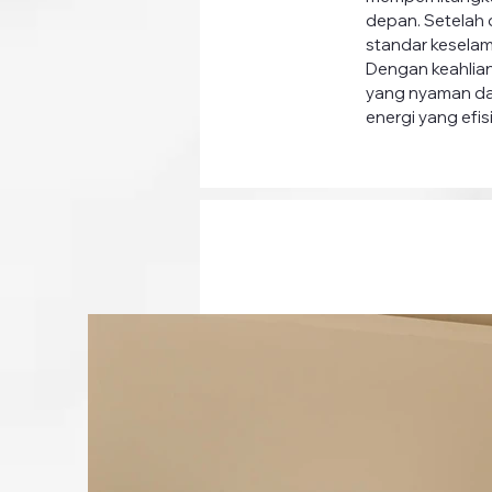
depan. Setelah d
standar keselama
Dengan keahlian
yang nyaman dan
energi yang efis