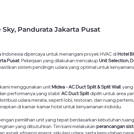
 Sky, Pandurata Jakarta Pusat
a Indonesia dipercaya untuk menangani proyek HVAC di 
Hotel Bl
rta Pusat
. Pekerjaan yang dilakukan mencakup 
Unit Selection, D
mastikan sistem pendingin udara yang optimal untuk kenyaman
, kami menggunakan unit 
Midea - AC Duct Split & Split Wall
, yang
 dan performanya yang stabil. 
AC Duct Split
 dipilih untuk area ya
tribusi udara merata, seperti lobi, restoran, dan ruang pertem
terapkan di kamar-kamar hotel untuk kenyamanan individu.
dengan pemilihan unit yang tepat berdasarkan kebutuhan ruan
nginan yang dibutuhkan. Tim kami melakukan 
perancangan sis
 aspek efisiensi energi, sirkulasi udara, serta kemudahan per