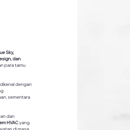
ue Sky, 
esign, dan 
an para tamu 
 dikenal dengan 
ng 
uan, sementara 
gan dan 
tem HVAC
 yang 
awatan di masa 