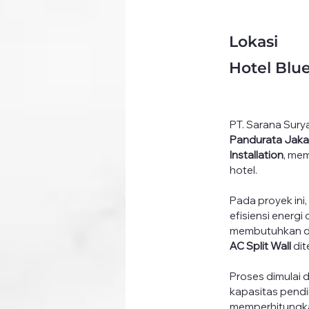
Lokasi
Hotel Blue
PT. Sarana Sury
Pandurata Jaka
Installation
, me
hotel.
Pada proyek ini
efisiensi energi
membutuhkan dis
AC Split Wall
 di
Proses dimulai 
kapasitas pendi
memperhitungkan