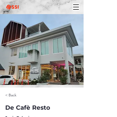
< Back
De Cafè Resto