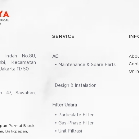
SERVICE
INF
a Indah No.8U,
AC
Abou
bi, Kecamatan
Cont
• Maintenance & Spare Parts
Jakarta 11750
Onli
Design & Instalation
. 47, Sawahan,
Filter Udara
• Particulate Filter
• Gas-Phase Filter
apan Permai Block
• Unit Filtrasi
an, Balikpapan,