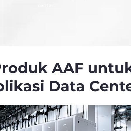
center.
roduk AAF untu
likasi Data Cent