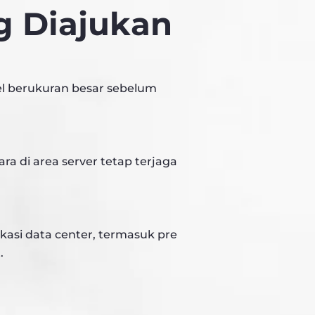
g Diajukan
kel berukuran besar sebelum
a di area server tetap terjaga
ikasi data center, termasuk pre
.