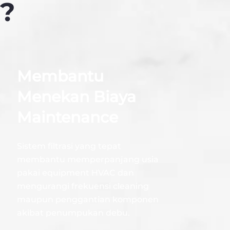
r?
Membantu
Menekan Biaya
Maintenance
Sistem filtrasi yang tepat
membantu memperpanjang usia
pakai equipment HVAC dan
mengurangi frekuensi cleaning
maupun penggantian komponen
akibat penumpukan debu.