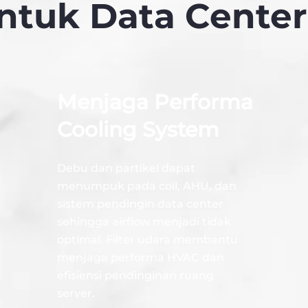
ntuk Data Cente
Menjaga Performa
Cooling System
Debu dan partikel dapat
menumpuk pada coil, AHU, dan
sistem pendingin data center
sehingga airflow menjadi tidak
optimal. Filter udara membantu
menjaga performa HVAC dan
efisiensi pendinginan ruang
server.