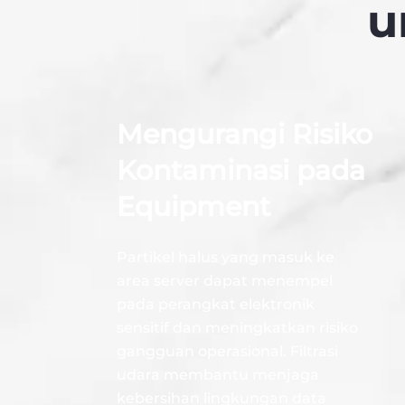
u
Mengurangi Risiko
Kontaminasi pada
Equipment
Partikel halus yang masuk ke
area server dapat menempel
pada perangkat elektronik
sensitif dan meningkatkan risiko
gangguan operasional. Filtrasi
udara membantu menjaga
kebersihan lingkungan data