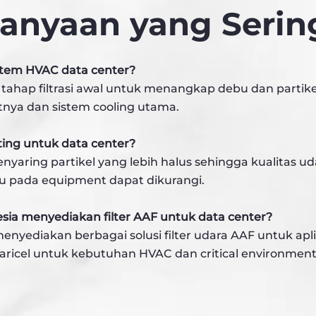
tanyaan yang Serin
istem HVAC data center?
i tahap filtrasi awal untuk menangkap debu dan parti
utnya dan sistem cooling utama.
ing untuk data center?
aring partikel yang lebih halus sehingga kualitas udar
u pada equipment dapat dikurangi.
sia menyediakan filter AAF untuk data center?
enyediakan berbagai solusi filter udara AAF untuk apl
r Varicel untuk kebutuhan HVAC dan critical environment